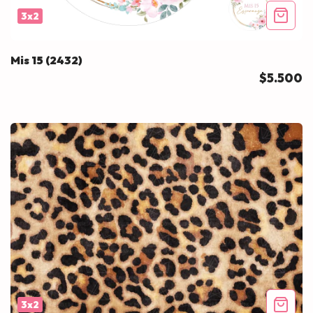
3x2
Mis 15 (2432)
$5.500
3x2