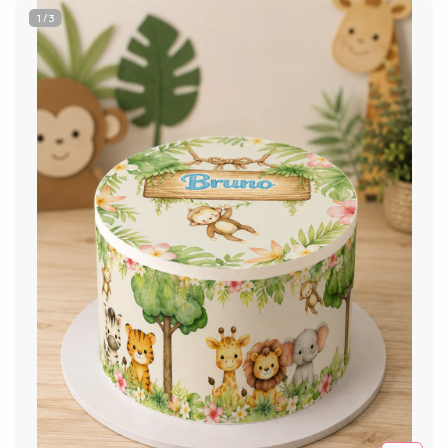
1
/
3