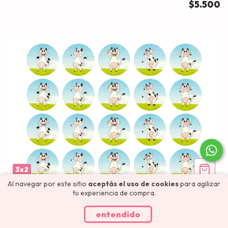
$5.500
3x2
Al navegar por este sitio
aceptás el uso de cookies
para agilizar
tu experiencia de compra.
Vaca Lola (1734)
entendido
$5.500