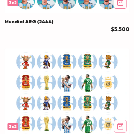
3x2
Mundial ARG (2444)
$5.500
3x2