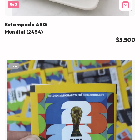
3x2
Estampado ARG
Mundial (2454)
$5.500
1
/
4