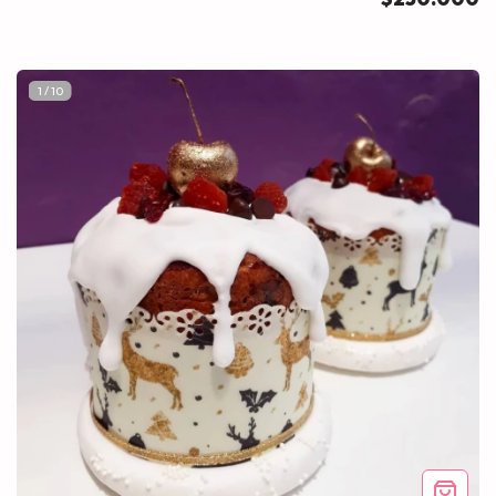
1
/
10