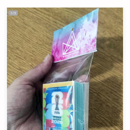
1
/
3