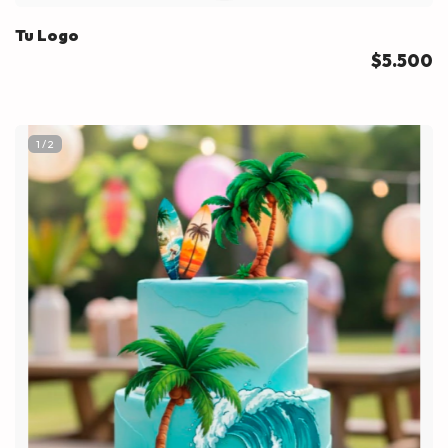
Tu Logo
$5.500
1
/
2