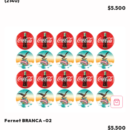
(2140)
$5.500
Fernet BRANCA -02
$5.500